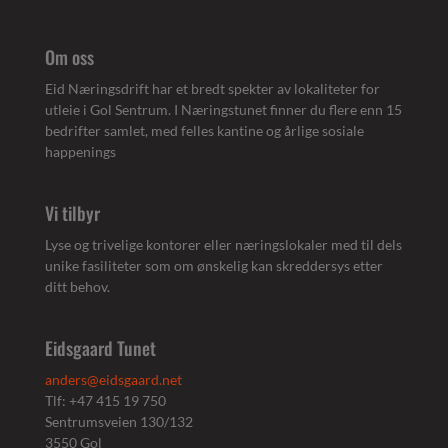
Om oss
Eid Næringsdrift har et bredt spekter av lokaliteter for
utleie i Gol Sentrum. I Næringstunet finner du flere enn 15
bedrifter samlet, med felles kantine og årlige sosiale
happenings
Vi tilbyr
Lyse og trivelige kontorer eller næringslokaler med til dels
unike fasiliteter som om ønskelig kan skreddersys etter
ditt behov.
Eidsgaard Tunet
anders@eidsgaard.net
Tlf: +47 415 19 750
Sentrumsveien 130/132
3550 Gol