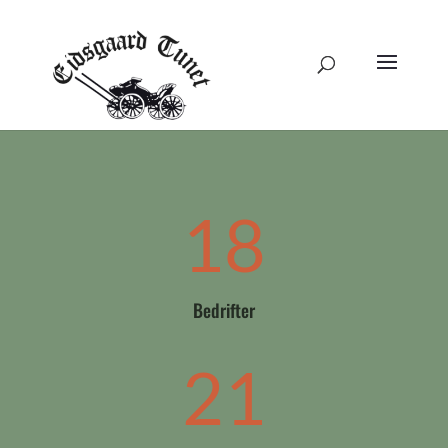
18
Bedrifter
21