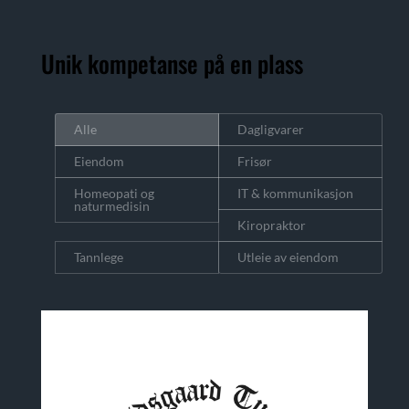
Unik kompetanse på en plass
Alle
Dagligvarer
Eiendom
Frisør
Homeopati og
IT & kommunikasjon
naturmedisin
Kiropraktor
Tannlege
Utleie av eiendom