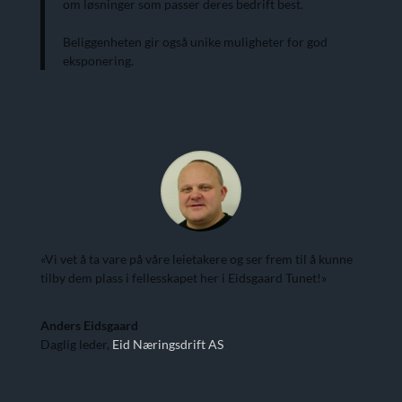
om løsninger som passer deres bedrift best.
Beliggenheten gir også unike muligheter for god
eksponering.
«Vi vet å ta vare på våre leietakere og ser frem til å kunne
tilby dem plass i fellesskapet her i Eidsgaard Tunet!»
Anders Eidsgaard
Daglig leder
,
Eid Næringsdrift AS