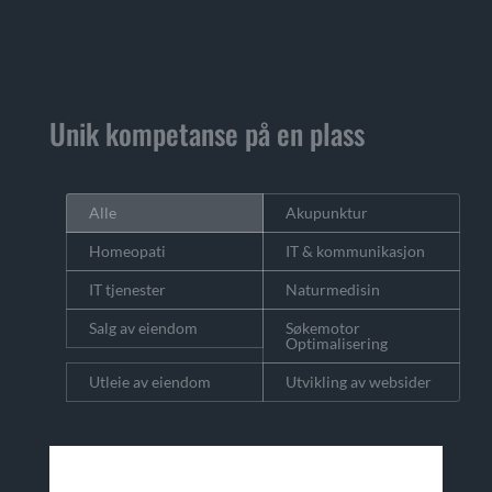
Unik kompetanse på en plass
Alle
Akupunktur
Homeopati
IT & kommunikasjon
IT tjenester
Naturmedisin
Salg av eiendom
Søkemotor
Optimalisering
Utleie av eiendom
Utvikling av websider