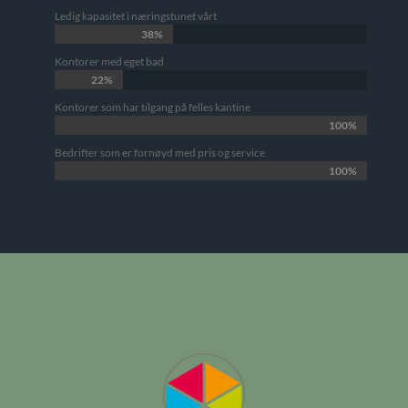
Ledig kapasitet i næringstunet vårt
38%
38%
Kontorer med eget bad
22%
22%
Kontorer som har tilgang på felles kantine
100%
100%
Bedrifter som er fornøyd med pris og service
100%
100%