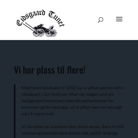
Vi har plass til flere!
Med historie tilbake til 1892 har vi alltid vært en aktiv
utleiepart i Gol Sentrum. Med vår meget sentrale
beliggenhet kombinert med attraktive lokaler for
kontorer og forretninger, vil vi alltid være en selvsagt
part å regne med.
Vi skreddersyr lokalene etter deres ønske. Bare fortell
oss hva og hvordan dere ønsker det, så blir vi enige