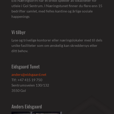
Eid Næringsdrift har et bredt spekter av lokaliteter for
utleie i Gol Sentrum. I Næringstunet finner du flere enn 15
bedrifter samlet, med felles kantine og årlige sosiale
happenings
Vi tilbyr
Lyse og trivelige kontorer eller næringslokaler med til dels
unike fasiliteter som om ønskelig kan skreddersys etter
ditt behov.
Eidsgaard Tunet
anders@eidsgaard.net
Tlf: +47 415 19 750
Sentrumsveien 130/132
3550 Gol
Anders Eidsgaard