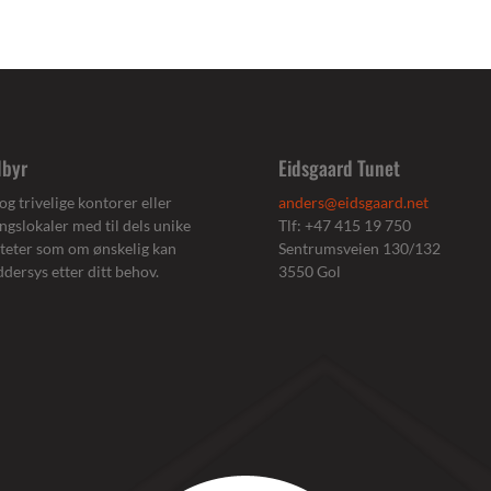
ilbyr
Eidsgaard Tunet
og trivelige kontorer eller
anders@eidsgaard.net
ngslokaler med til dels unike
Tlf: +47 415 19 750
liteter som om ønskelig kan
Sentrumsveien 130/132
ddersys etter ditt behov.
3550 Gol