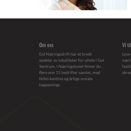
Om oss
Vi t
Eid Næringsdrift har et bredt
Lyse 
spekter av lokaliteter for utleie i Gol
næri
Sentrum. I Næringstunet finner du
fasi
flere enn 15 bedrifter samlet, med
skre
felles kantine og årlige sosiale
happenings