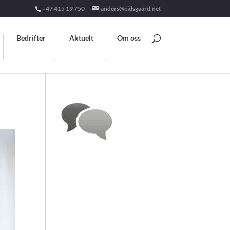
+47 415 19 750
anders@eidsgaard.net
Bedrifter
Aktuelt
Om oss