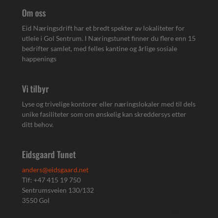
Om oss
Eid Næringsdrift har et bredt spekter av lokaliteter for
utleie i Gol Sentrum. I Næringstunet finner du flere enn 15
bedrifter samlet, med felles kantine og årlige sosiale
happenings
Vi tilbyr
Lyse og trivelige kontorer eller næringslokaler med til dels
unike fasiliteter som om ønskelig kan skreddersys etter
ditt behov.
Eidsgaard Tunet
anders@eidsgaard.net
Tlf: +47 415 19 750
Sentrumsveien 130/132
3550 Gol