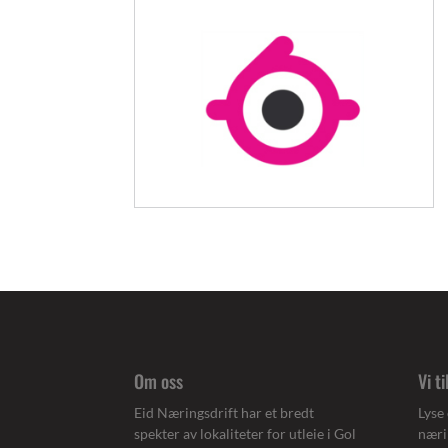
Om oss
Vi t
Eid Næringsdrift har et bredt
Lyse 
spekter av lokaliteter for utleie i Gol
næri