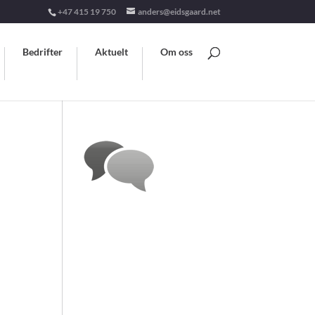
+47 415 19 750
anders@eidsgaard.net
Bedrifter
Aktuelt
Om oss