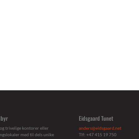
ilbyr
Eidsgaard Tunet
og trivelige kontorer eller
anders@eidsgaard.net
ngslokaler med til dels unike
Tlf: +47 415 19 750