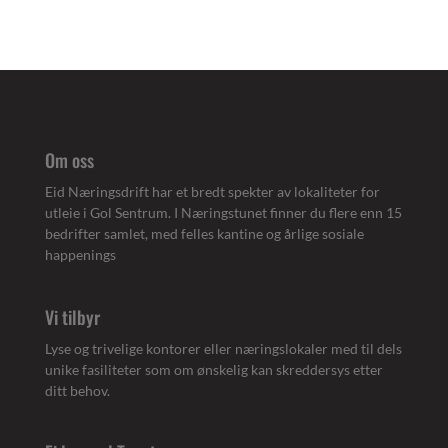
Om oss
Eid Næringsdrift har et bredt spekter av lokaliteter for
utleie i Gol Sentrum. I Næringstunet finner du flere enn 15
bedrifter samlet, med felles kantine og årlige sosiale
happenings
Vi tilbyr
Lyse og trivelige kontorer eller næringslokaler med til dels
unike fasiliteter som om ønskelig kan skreddersys etter
ditt behov.