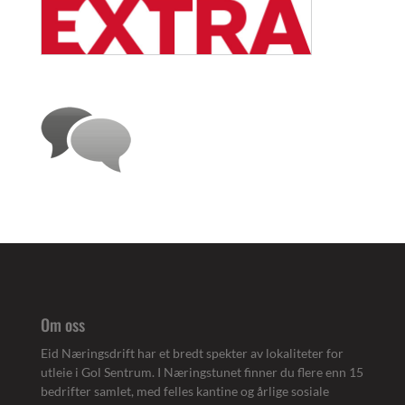
Om oss
Eid Næringsdrift har et bredt spekter av lokaliteter for
utleie i Gol Sentrum. I Næringstunet finner du flere enn 15
bedrifter samlet, med felles kantine og årlige sosiale