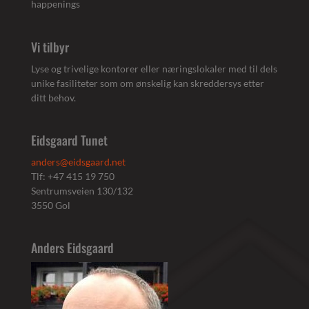
happenings
Vi tilbyr
Lyse og trivelige kontorer eller næringslokaler med til dels
unike fasiliteter som om ønskelig kan skreddersys etter
ditt behov.
Eidsgaard Tunet
anders@eidsgaard.net
Tlf: +47 415 19 750
Sentrumsveien 130/132
3550 Gol
Anders Eidsgaard