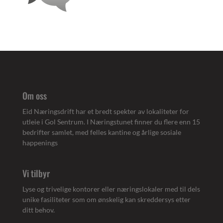
Om oss
Eid Næringsdrift har et bredt spekter av lokaliteter for
utleie i Gol Sentrum. I Næringstunet finner du flere enn 15
bedrifter samlet, med felles kantine og årlige sosiale
happenings
Vi tilbyr
Lyse og trivelige kontorer eller næringslokaler med til dels
unike fasiliteter som om ønskelig kan skreddersys etter
ditt behov.