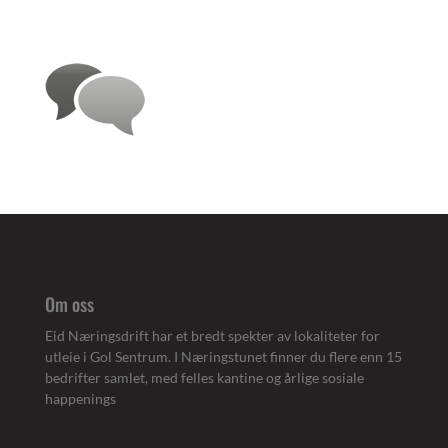
Om oss
Eid Næringsdrift har et bredt spekter av lokaliteter for
utleie i Gol Sentrum. I Næringstunet finner du flere enn 15
bedrifter samlet, med felles kantine og årlige sosiale
happenings