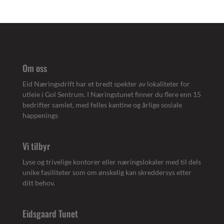
Om oss
Eid Næringsdrift har et bredt spekter av lokaliteter for
utleie i Gol Sentrum. I Næringstunet finner du flere enn 15
bedrifter samlet, med felles kantine og årlige sosiale
happenings
Vi tilbyr
Lyse og trivelige kontorer eller næringslokaler med til dels
unike fasiliteter som om ønskelig kan skreddersys etter
ditt behov.
Eidsgaard Tunet